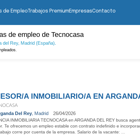
s de Empleo
Trabajos Premium
Empresas
Contacto
tas de empleo de Tecnocasa
a del Rey
, Madrid (España).
pleados.
ESOR/A INMOBILIARIO/A EN ARGAND
NOCASA
ganda Del Rey
, Madrid
26/04/2026
CIA INMOBILIARIA TECNOCASA en ARGANDA DEL REY busca agente inmo
or. Te ofrecemos un empleo estable con contrato indefinido e incorpor
rabajo corre por cuenta de la empresa. Salario de la vacante: ...