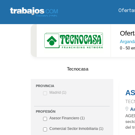
Oferta
Ofer
Argand
0 - 50
em
Tecnocasa
PROVINCIA
AS
Madrid
(1)
TEC
Ar
PROFESIÓN
AGEN
Asesor Financiero
(1)
sect
del t
Comercial Sector Inmobiliaria
(1)